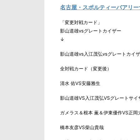
名古屋・スポルティーバアリー
「変更対戦カード」
影山道雄vsグレートカイザー
↓
影山道雄vs入江茂弘vsグレートカイ
全対戦カード（変更後）
清水 佑VS安藤雅生
影山道雄VS入江茂弘VSグレートサイ
ガメラス＆根本 薫＆伊東優作VS正
橋本友彦VS柴山貴哉