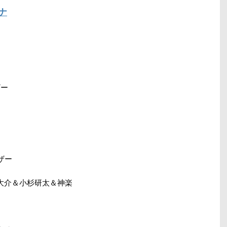
ナ
ザー
ザー
岡大介＆小杉研太＆神楽