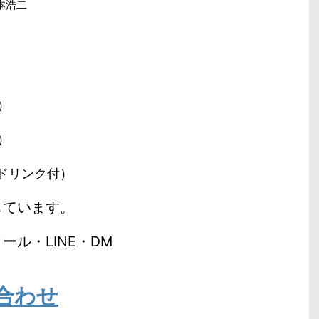
本浩二
）
）
２ドリンク付）
しています。
ル・LINE・DM
合わせ