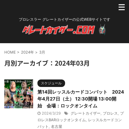
プロレスラー グレートカイザーの公式WEBサイトです
HOME
>
2024年
>
3月
月別アーカイブ：2024年03月
スケジュール
第14回レッスルカードコンバット 2024
年4月27日（土） 12:30開場 13:00開
始 会場：ロックオンタイム
2024/3/29
グレートカイザー
,
プロレス
,
プ
ロレスBARロックオンタイム
,
レッスルカードコン
バット
,
名古屋