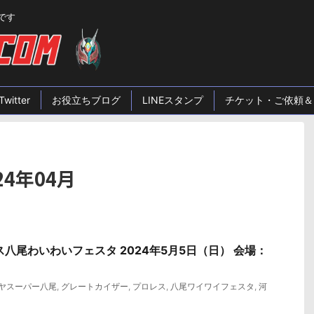
です
Twitter
お役立ちブログ
LINEスタンプ
チケット・ご依頼＆
4年04月
ス八尾わいわいフェスタ 2024年5月5日（日） 会場：
ヤスーパー八尾
,
グレートカイザー
,
プロレス
,
八尾ワイワイフェスタ
,
河