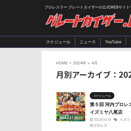
プロレスラー グレートカイザーの公式WEBサイト
スケジュール
ニュース
YouTube
HOME
>
2024年
>
4月
月別アーカイブ：202
スケジュール
第５回 河内プロレ
イズミヤ八尾店
2024/4/19
イズミ
内プロレス