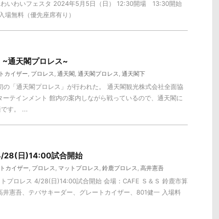
いわいフェスタ 2024年5月5日（日） 12:30開場 13:30開始
入場無料（優先座席有り）
IE ~通天閣プロレス~
トカイザー
,
プロレス
,
通天閣
,
通天閣プロレス
,
通天閣下
史上初の「通天閣プロレス」が行われた。 通天閣観光株式会社全面協
ターテインメント 館内の案内しながら戦っているので、通天閣に
す。 ...
28(日)14:00試合開始
トカイザー
,
プロレス
,
マットプロレス
,
鈴鹿プロレス
,
高井憲吾
プロレス 4/28(日)14:00試合開始 会場：CAFE Ｓ＆Ｓ 鈴鹿市算
】 高井憲吾、テバサキーダー、グレートカイザー、801健一 入場料