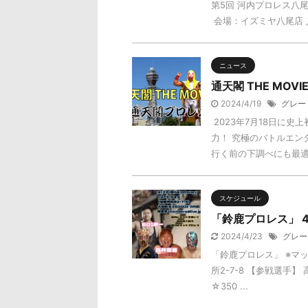
第5回 河内プロレス八尾わ
会場：イズミヤ八尾店 
ニュース
通天閣 THE MOV
2024/4/19
グレー
2023年7月18日に
力！ 究極のバトルエン
行く前の下調べにも最適で
スケジュール
「鈴鹿プロレス」 4/
2024/4/23
グレー
「鈴鹿プロレス」 ※マット
所2-7-8 【参戦選手
☆350 ...